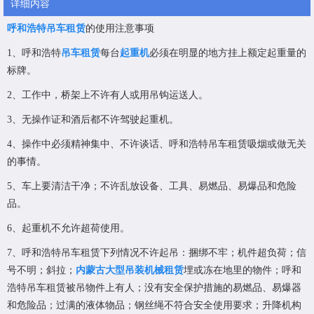
详细内容
呼和浩特吊车租赁
的使用注意事项
1、呼和浩特
吊车租赁
每台
起重机
必须在明显的地方挂上额定起重量的
标牌。
2、工作中，桥架上不许有人或用吊钩运送人。
3、无操作证和酒后都不许驾驶起重机。
4、操作中必须精神集中、不许谈话、呼和浩特吊车租赁吸烟或做无关
的事情。
5、车上要清洁干净；不许乱放设备、工具、易燃品、易爆品和危险
品。
6、起重机不允许超荷使用。
7、呼和浩特吊车租赁下列情况不许起吊：捆绑不牢；机件超负荷；信
号不明；斜拉；
内蒙古大型吊装机械租赁
埋或冻在地里的物件；呼和
浩特吊车租赁被吊物件上有人；没有安全保护措施的易燃品、易爆器
和危险品；过满的液体物品；钢丝绳不符合安全使用要求；升降机构