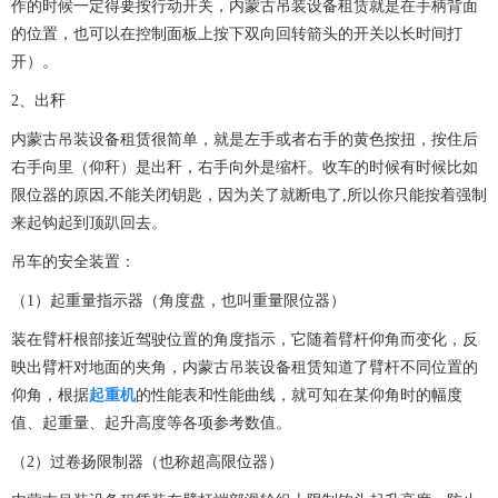
作的时候一定得要按行动开关，
内蒙古吊装设备租赁
就是在手柄背面
的位置，也可以在控制面板上按下双向回转箭头的开关以长时间打
开）。
2、出秆
内蒙古吊装设备租赁
很简单，就是左手或者右手的黄色按扭，按住后
右手向里（仰秆）是出秆，右手向外是缩杆。收车的时候有时候比如
限位器的原因,不能关闭钥匙，因为关了就断电了,所以你只能按着强制
来起钩起到顶趴回去。
吊车的安全装置：
（1）起重量指示器（角度盘，也叫重量限位器）
装在臂杆根部接近驾驶位置的角度指示，它随着臂杆仰角而变化，反
映出臂杆对地面的夹角，
内蒙古吊装设备租赁
知道了臂杆不同位置的
仰角，根据
起重机
的性能表和性能曲线，就可知在某仰角时的幅度
值、起重量、起升高度等各项参考数值。
（2）过卷扬限制器（也称超高限位器）